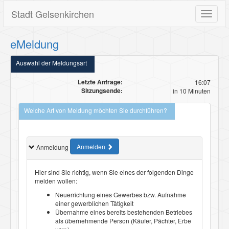
Stadt Gelsenkirchen
Toggle
navigat
eMeldung
Auswahl der Meldungsart
Letzte Anfrage:
16:07
Sitzungsende:
in 10 Minuten
Welche Art von Meldung möchten Sie durchführen?
Anmelden
Anmeldung
Hier sind Sie richtig, wenn Sie eines der folgenden Dinge
melden wollen:
Neuerrichtung eines Gewerbes bzw. Aufnahme
einer gewerblichen Tätigkeit
Übernahme eines bereits bestehenden Betriebes
als übernehmende Person (Käufer, Pächter, Erbe