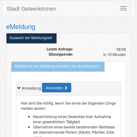
Stadt Gelsenkirchen
Toggle
navigat
eMeldung
Auswahl der Meldungsart
Letzte Anfrage:
08:59
Sitzungsende:
in 10 Minuten
Welche Art von Meldung möchten Sie durchführen?
Anmelden
Anmeldung
Hier sind Sie richtig, wenn Sie eines der folgenden Dinge
melden wollen:
Neuerrichtung eines Gewerbes bzw. Aufnahme
einer gewerblichen Tätigkeit
Übernahme eines bereits bestehenden Betriebes
als übernehmende Person (Käufer, Pächter, Erbe