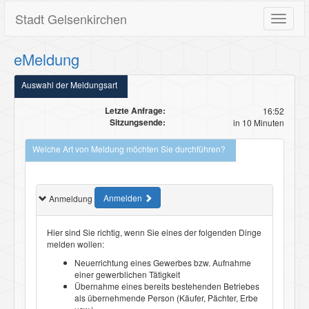
Stadt Gelsenkirchen
Toggle
navigat
eMeldung
Auswahl der Meldungsart
Letzte Anfrage:
16:52
Sitzungsende:
in 10 Minuten
Welche Art von Meldung möchten Sie durchführen?
Anmelden
Anmeldung
Hier sind Sie richtig, wenn Sie eines der folgenden Dinge
melden wollen:
Neuerrichtung eines Gewerbes bzw. Aufnahme
einer gewerblichen Tätigkeit
Übernahme eines bereits bestehenden Betriebes
als übernehmende Person (Käufer, Pächter, Erbe