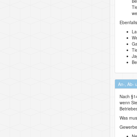
Be
Ti
we
Ebenfall
La
We
Ga
Ti
Ja
Be
An-, Ab- 
Nach §14
wenn Sie
Betriebes
Was mus
Gewerbe
Ne