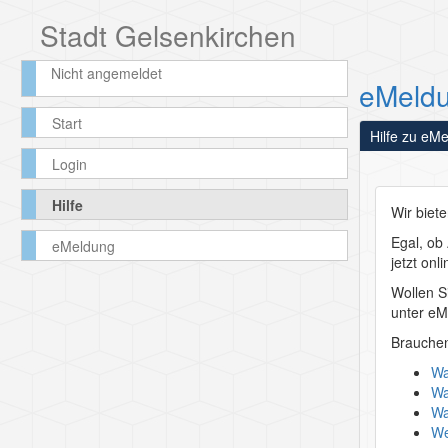
Stadt Gelsenkirchen
Nicht angemeldet
eMeld
Start
Hilfe zu eM
Login
Hilfe
Wir biet
Egal, o
eMeldung
jetzt onl
Wollen Si
unter
eM
Brauchen
Wa
Wa
Wa
We