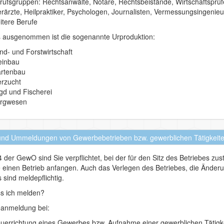
rufsgruppen: Rechtsanwälte, Notare, Rechtsbeistände, Wirtschaftsprüfe
erärzte, Heilpraktiker, Psychologen, Journalisten, Vermessungsingenieu
itere Berufe
s ausgenommen ist die sogenannte Urproduktion:
nd- und Forstwirtschaft
inbau
rtenbau
erzucht
gd und Fischerei
rgwesen
und Ummeldungen von Gewerbebetrieben bzw. gewerblichen Tätigkeit
 der GewO sind Sie verpflichtet, bei der für den Sitz des Betriebes
 einen Betrieb anfangen. Auch das Verlegen des Betriebes, die Änd
 sind meldepflichtig.
s ich melden?
anmeldung bei:
uerrichtung eines Gewerbes bzw. Aufnahme einer gewerblichen Tätigk