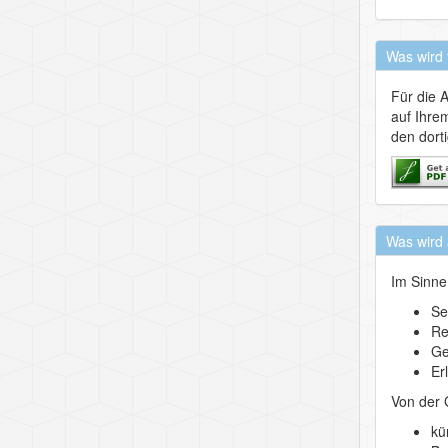
Was wird 
Für die 
auf Ihrem
den dort
Was wird 
Im Sinne
Se
Re
Ge
Er
Von der 
kü