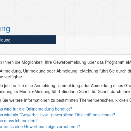
ung
eldung
en Ihnen die Möglichkeit, Ihre Gewerbemeldung über das Programm
eM
b Anmeldung, Ummeldung oder Abmeldung:
eMeldung
führt Sie durch 
ine verfügbar.
e jetzt online eine
Anmeldung
,
Ummeldung
oder
Abmeldung
eines Gew
eldung
im Menü.
eMeldung
führt Sie dann Schritt für Schritt durch Ihr
 Sie weitere Informationen zu bestimmten Themenbereichen, klicken S
s wird für die Onlinemeldung benötigt?
s wird als "Gewerbe" bzw. "gewerbliche Tätigkeit" bezeichnet?
s muss ich melden?
r muss eine Gewerbeanzeige vornehmen?