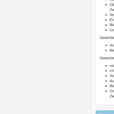
Üb
Zw
Ve
Ei
We
Um
Gewerbe
Ve
We
Gewerbe
vo
In
Ve
Au
We
Um
Zw