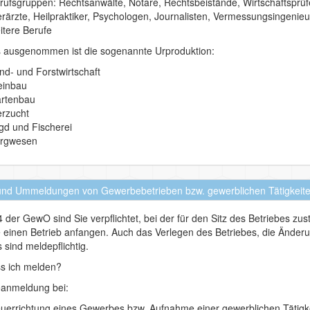
rufsgruppen: Rechtsanwälte, Notare, Rechtsbeistände, Wirtschaftsprüfe
erärzte, Heilpraktiker, Psychologen, Journalisten, Vermessungsingenieu
itere Berufe
s ausgenommen ist die sogenannte Urproduktion:
nd- und Forstwirtschaft
inbau
rtenbau
erzucht
gd und Fischerei
rgwesen
und Ummeldungen von Gewerbebetrieben bzw. gewerblichen Tätigkeit
 der GewO sind Sie verpflichtet, bei der für den Sitz des Betriebes
 einen Betrieb anfangen. Auch das Verlegen des Betriebes, die Änd
 sind meldepflichtig.
s ich melden?
anmeldung bei:
uerrichtung eines Gewerbes bzw. Aufnahme einer gewerblichen Tätigk