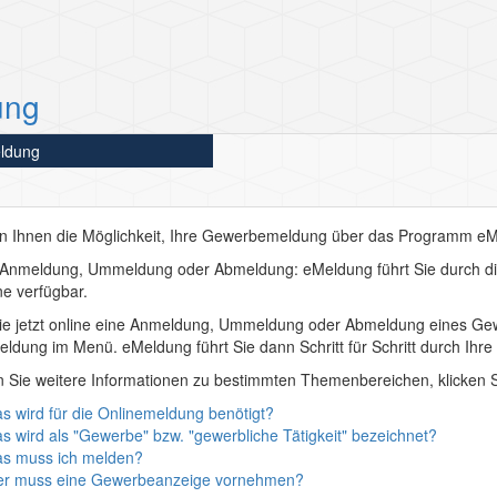
ung
eldung
en Ihnen die Möglichkeit, Ihre Gewerbemeldung über das Programm
eM
b Anmeldung, Ummeldung oder Abmeldung:
eMeldung
führt Sie durch 
ine verfügbar.
e jetzt online eine
Anmeldung
,
Ummeldung
oder
Abmeldung
eines Gew
eldung
im Menü.
eMeldung
führt Sie dann Schritt für Schritt durch Ihr
 Sie weitere Informationen zu bestimmten Themenbereichen, klicken S
s wird für die Onlinemeldung benötigt?
s wird als "Gewerbe" bzw. "gewerbliche Tätigkeit" bezeichnet?
s muss ich melden?
r muss eine Gewerbeanzeige vornehmen?