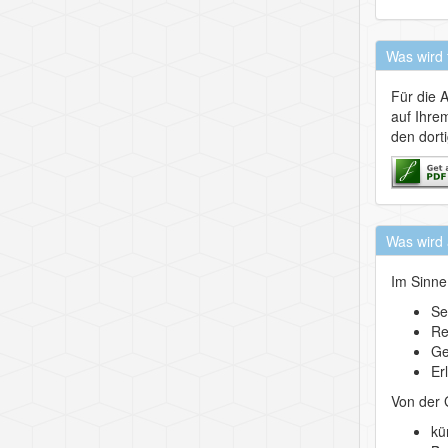
Was wird 
Für die 
auf Ihrem
den dort
Was wird 
Im Sinne
Se
Re
Ge
Er
Von der 
kü