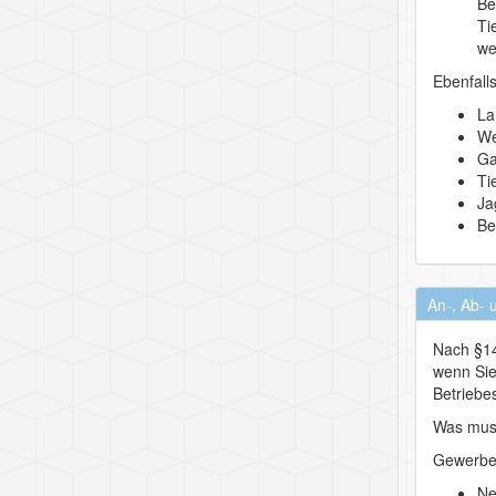
Be
Ti
we
Ebenfall
La
We
Ga
Ti
Ja
Be
An-, Ab- 
Nach §14
wenn Sie
Betriebes
Was mus
Gewerbe
Ne