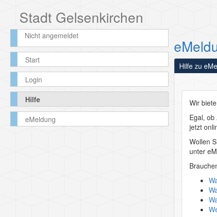
Stadt Gelsenkirchen
Nicht angemeldet
eMeld
Start
Hilfe zu eM
Login
Hilfe
Wir biet
Egal, o
eMeldung
jetzt onl
Wollen Si
unter
eM
Brauchen
Wa
Wa
Wa
We