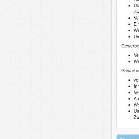
Üb
Zw
Ve
Ei
We
Um
Gewerbe
Ve
We
Gewerbe
vo
In
Ve
Au
We
Um
Zw