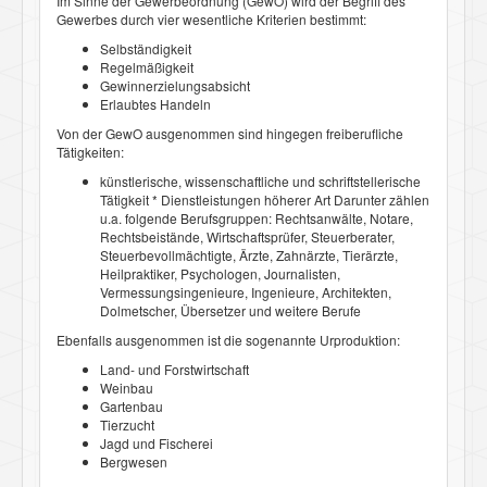
Im Sinne der Gewerbeordnung (GewO) wird der Begriff des
Gewerbes durch vier wesentliche Kriterien bestimmt:
Selbständigkeit
Regelmäßigkeit
Gewinnerzielungsabsicht
Erlaubtes Handeln
Von der GewO ausgenommen sind hingegen freiberufliche
Tätigkeiten:
künstlerische, wissenschaftliche und schriftstellerische
Tätigkeit * Dienstleistungen höherer Art Darunter zählen
u.a. folgende Berufsgruppen: Rechtsanwälte, Notare,
Rechtsbeistände, Wirtschaftsprüfer, Steuerberater,
Steuerbevollmächtigte, Ärzte, Zahnärzte, Tierärzte,
Heilpraktiker, Psychologen, Journalisten,
Vermessungsingenieure, Ingenieure, Architekten,
Dolmetscher, Übersetzer und weitere Berufe
Ebenfalls ausgenommen ist die sogenannte Urproduktion:
Land- und Forstwirtschaft
Weinbau
Gartenbau
Tierzucht
Jagd und Fischerei
Bergwesen