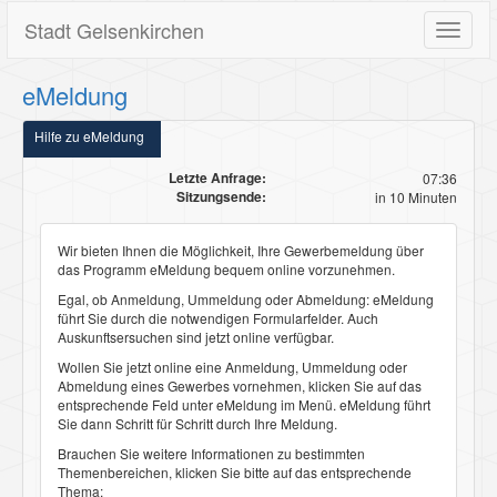
Stadt Gelsenkirchen
Toggle
navigat
eMeldung
Hilfe zu eMeldung
Letzte Anfrage:
07:36
Sitzungsende:
in 10 Minuten
Wir bieten Ihnen die Möglichkeit, Ihre Gewerbemeldung über
das Programm
eMeldung
bequem online vorzunehmen.
Egal, ob Anmeldung, Ummeldung oder Abmeldung:
eMeldung
führt Sie durch die notwendigen Formularfelder. Auch
Auskunftsersuchen sind jetzt online verfügbar.
Wollen Sie jetzt online eine
Anmeldung
,
Ummeldung
oder
Abmeldung
eines Gewerbes vornehmen, klicken Sie auf das
entsprechende Feld unter
eMeldung
im Menü.
eMeldung
führt
Sie dann Schritt für Schritt durch Ihre Meldung.
Brauchen Sie weitere Informationen zu bestimmten
Themenbereichen, klicken Sie bitte auf das entsprechende
Thema: