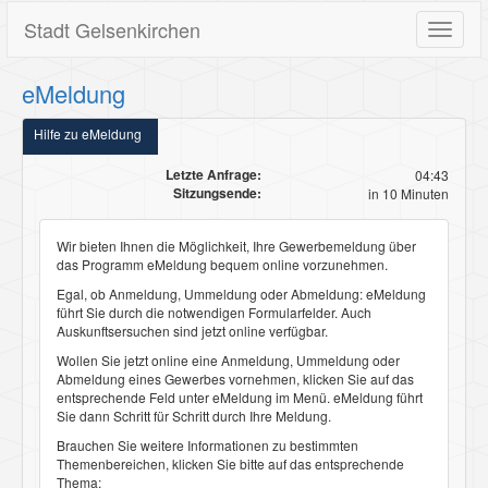
Stadt Gelsenkirchen
Toggle
navigat
eMeldung
Hilfe zu eMeldung
Letzte Anfrage:
04:43
Sitzungsende:
in 10 Minuten
Wir bieten Ihnen die Möglichkeit, Ihre Gewerbemeldung über
das Programm
eMeldung
bequem online vorzunehmen.
Egal, ob Anmeldung, Ummeldung oder Abmeldung:
eMeldung
führt Sie durch die notwendigen Formularfelder. Auch
Auskunftsersuchen sind jetzt online verfügbar.
Wollen Sie jetzt online eine
Anmeldung
,
Ummeldung
oder
Abmeldung
eines Gewerbes vornehmen, klicken Sie auf das
entsprechende Feld unter
eMeldung
im Menü.
eMeldung
führt
Sie dann Schritt für Schritt durch Ihre Meldung.
Brauchen Sie weitere Informationen zu bestimmten
Themenbereichen, klicken Sie bitte auf das entsprechende
Thema: