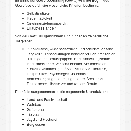
Im Sinne der Gewerbeordnung (GewO) wird der Begriff des
Gewerbes durch vier wesentliche Kriterien bestimmt:
Selbständigkeit
Regelmäßigkeit
Gewinnerzielungsabsicht
Erlaubtes Handeln
Von der GewO ausgenommen sind hingegen freiberufliche
Tätigkeiten:
künstlerische, wissenschaftliche und schriftstellerische
Tätigkeit * Dienstleistungen höherer Art Darunter zählen
u.a. folgende Berufsgruppen: Rechtsanwälte, Notare,
Rechtsbeistände, Wirtschaftsprüfer, Steuerberater,
Steuerbevollmächtigte, Ärzte, Zahnärzte, Tierärzte,
Heilpraktiker, Psychologen, Journalisten,
Vermessungsingenieure, Ingenieure, Architekten,
Dolmetscher, Übersetzer und weitere Berufe
Ebenfalls ausgenommen ist die sogenannte Urproduktion:
Land- und Forstwirtschaft
Weinbau
Gartenbau
Tierzucht
Jagd und Fischerei
Bergwesen