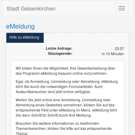
Stadt Gelsenkirchen
Toggle
navigat
eMeldung
Hilfe zu eMeldung
Letzte Anfrage:
23:37
Sitzungsende:
in 10 Minuten
Wir bieten Ihnen die Möglichkeit, Ihre Gewerbemeldung über
das Programm
eMeldung
bequem online vorzunehmen.
Egal, ob Anmeldung, Ummeldung oder Abmeldung:
eMeldung
führt Sie durch die notwendigen Formularfelder. Auch
Auskunftsersuchen sind jetzt online verfügbar.
Wollen Sie jetzt online eine
Anmeldung
,
Ummeldung
oder
Abmeldung
eines Gewerbes vornehmen, klicken Sie auf das
entsprechende Feld unter
eMeldung
im Menü.
eMeldung
führt
Sie dann Schritt für Schritt durch Ihre Meldung.
Brauchen Sie weitere Informationen zu bestimmten
Themenbereichen, klicken Sie bitte auf das entsprechende
Thema: