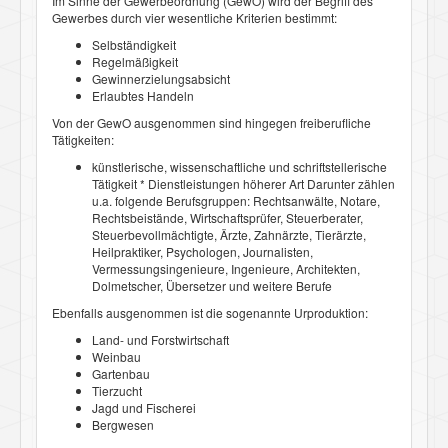
Im Sinne der Gewerbeordnung (GewO) wird der Begriff des
Gewerbes durch vier wesentliche Kriterien bestimmt:
Selbständigkeit
Regelmäßigkeit
Gewinnerzielungsabsicht
Erlaubtes Handeln
Von der GewO ausgenommen sind hingegen freiberufliche
Tätigkeiten:
künstlerische, wissenschaftliche und schriftstellerische
Tätigkeit * Dienstleistungen höherer Art Darunter zählen
u.a. folgende Berufsgruppen: Rechtsanwälte, Notare,
Rechtsbeistände, Wirtschaftsprüfer, Steuerberater,
Steuerbevollmächtigte, Ärzte, Zahnärzte, Tierärzte,
Heilpraktiker, Psychologen, Journalisten,
Vermessungsingenieure, Ingenieure, Architekten,
Dolmetscher, Übersetzer und weitere Berufe
Ebenfalls ausgenommen ist die sogenannte Urproduktion:
Land- und Forstwirtschaft
Weinbau
Gartenbau
Tierzucht
Jagd und Fischerei
Bergwesen