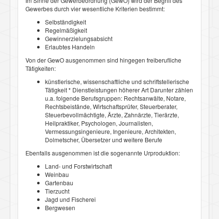
Im Sinne der Gewerbeordnung (GewO) wird der Begriff des
Gewerbes durch vier wesentliche Kriterien bestimmt:
Selbständigkeit
Regelmäßigkeit
Gewinnerzielungsabsicht
Erlaubtes Handeln
Von der GewO ausgenommen sind hingegen freiberufliche
Tätigkeiten:
künstlerische, wissenschaftliche und schriftstellerische
Tätigkeit * Dienstleistungen höherer Art Darunter zählen
u.a. folgende Berufsgruppen: Rechtsanwälte, Notare,
Rechtsbeistände, Wirtschaftsprüfer, Steuerberater,
Steuerbevollmächtigte, Ärzte, Zahnärzte, Tierärzte,
Heilpraktiker, Psychologen, Journalisten,
Vermessungsingenieure, Ingenieure, Architekten,
Dolmetscher, Übersetzer und weitere Berufe
Ebenfalls ausgenommen ist die sogenannte Urproduktion:
Land- und Forstwirtschaft
Weinbau
Gartenbau
Tierzucht
Jagd und Fischerei
Bergwesen