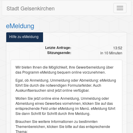
Stadt Gelsenkirchen
Toggle
navigat
eMeldung
Hilfe zu eMeldung
Letzte Anfrage:
13:52
Sitzungsende:
in 10 Minuten
Wir bieten Ihnen die Möglichkeit, Ihre Gewerbemeldung über
das Programm
eMeldung
bequem online vorzunehmen.
Egal, ob Anmeldung, Ummeldung oder Abmeldung:
eMeldung
führt Sie durch die notwendigen Formularfelder. Auch
Auskunftsersuchen sind jetzt online verfügbar.
Wollen Sie jetzt online eine
Anmeldung
,
Ummeldung
oder
Abmeldung
eines Gewerbes vornehmen, klicken Sie auf das
entsprechende Feld unter
eMeldung
im Menü.
eMeldung
führt
Sie dann Schritt für Schritt durch Ihre Meldung.
Brauchen Sie weitere Informationen zu bestimmten
Themenbereichen, klicken Sie bitte auf das entsprechende
Thema: